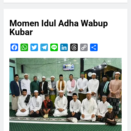
Momen Idul Adha Wabup
Kubar
Facebook
WhatsApp
Twitter
Telegram
Line
LinkedIn
Threads
Copy
Share
Link