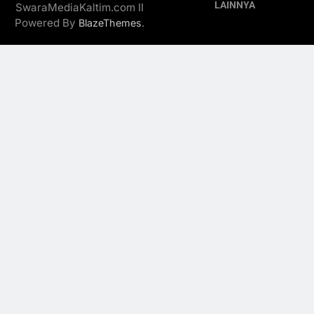
LAINNYA
SwaraMediaKaltim.com II
Powered By
.
BlazeThemes