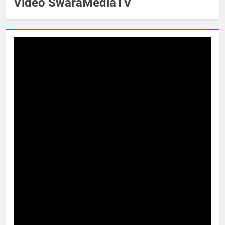
Video SwaraMediaTV