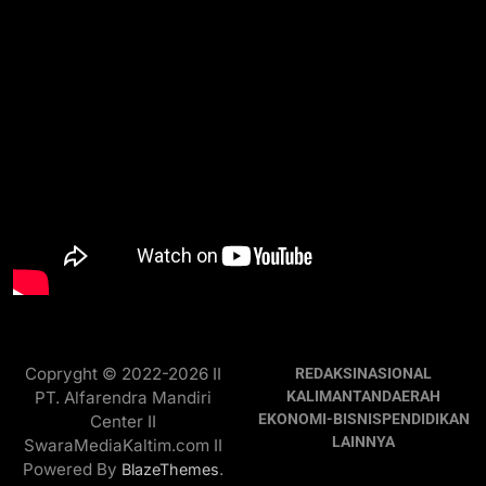
Copryght © 2022-2026 II
REDAKSI
NASIONAL
PT. Alfarendra Mandiri
KALIMANTAN
DAERAH
EKONOMI-BISNIS
PENDIDIKAN
Center II
LAINNYA
SwaraMediaKaltim.com II
Powered By
.
BlazeThemes