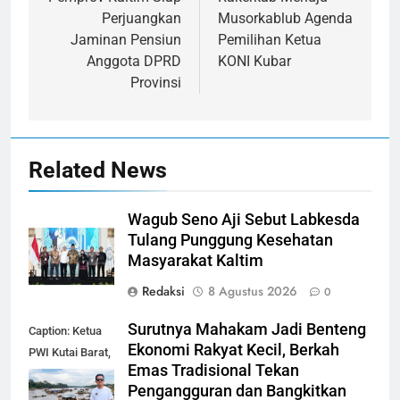
pos
Perjuangkan
Musorkablub Agenda
Jaminan Pensiun
Pemilihan Ketua
Anggota DPRD
KONI Kubar
Provinsi
Related News
Wagub Seno Aji Sebut Labkesda
Tulang Punggung Kesehatan
Masyarakat Kaltim
Redaksi
8 Agustus 2026
0
Surutnya Mahakam Jadi Benteng
Caption: Ketua
Ekonomi Rakyat Kecil, Berkah
PWI Kutai Barat,
Emas Tradisional Tekan
Alfian Nur (dok-
Pengangguran dan Bangkitkan
smk)