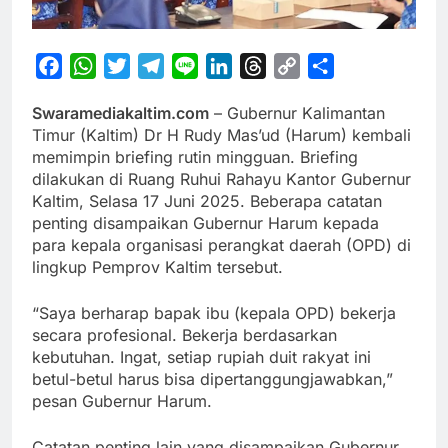
Facebook
WhatsApp
Twitter
Telegram
Line
LinkedIn
Threads
Copy
Share
Link
Swaramediakaltim.com
– Gubernur Kalimantan
Timur (Kaltim) Dr H Rudy Mas’ud (Harum) kembali
memimpin briefing rutin mingguan. Briefing
dilakukan di Ruang Ruhui Rahayu Kantor Gubernur
Kaltim, Selasa 17 Juni 2025. Beberapa catatan
penting disampaikan Gubernur Harum kepada
para kepala organisasi perangkat daerah (OPD) di
lingkup Pemprov Kaltim tersebut.
“Saya berharap bapak ibu (kepala OPD) bekerja
secara profesional. Bekerja berdasarkan
kebutuhan. Ingat, setiap rupiah duit rakyat ini
betul-betul harus bisa dipertanggungjawabkan,”
pesan Gubernur Harum.
Catatan penting lain yang disampaikan Gubernur