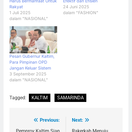
Harus Bermanfaat Untuk
Efektif dan Efisien
Rakyat
24 Juni 2025
1 Juli 2025
dalam "FASHION"
dalam "NASIONAL"
Pesan Gubernur Kaltim,
Para Pimpinan OPD
Jangan Keluar Sistem
3 September 2025
dalam "NASIONAL"
Tagged:
KALTIM
SAMARINDA
Previous:
Next:
Navigasi
Pemprov Kaltim Siap
Rakerkab Menuju