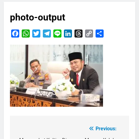
photo-output
Facebook
WhatsApp
Twitter
Telegram
Line
LinkedIn
Threads
Copy
Share
Link
Previous:
Navigasi