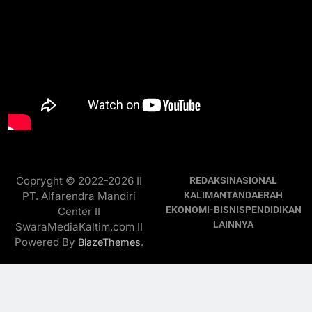
Copryght © 2022-2026 II
REDAKSI
NASIONAL
PT. Alfarendra Mandiri
KALIMANTAN
DAERAH
EKONOMI-BISNIS
PENDIDIKAN
Center II
LAINNYA
SwaraMediaKaltim.com II
Powered By
.
BlazeThemes