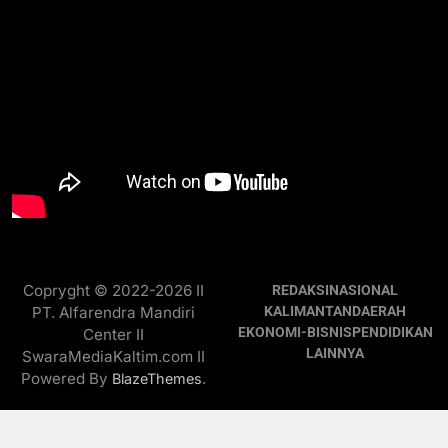
Copryght © 2022-2026 II
REDAKSI
NASIONAL
PT. Alfarendra Mandiri
KALIMANTAN
DAERAH
EKONOMI-BISNIS
PENDIDIKAN
Center II
LAINNYA
SwaraMediaKaltim.com II
Powered By
.
BlazeThemes