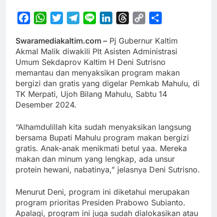
Facebook
WhatsApp
Twitter
Telegram
Line
LinkedIn
Threads
Copy
Share
Link
Swaramediakaltim.com –
Pj Gubernur Kaltim
Akmal Malik diwakili Plt Asisten Administrasi
Umum Sekdaprov Kaltim H Deni Sutrisno
memantau dan menyaksikan program makan
bergizi dan gratis yang digelar Pemkab Mahulu, di
TK Merpati, Ujoh Bilang Mahulu, Sabtu 14
Desember 2024.
“Alhamdulillah kita sudah menyaksikan langsung
bersama Bupati Mahulu program makan bergizi
gratis. Anak-anak menikmati betul yaa. Mereka
makan dan minum yang lengkap, ada unsur
protein hewani, nabatinya,” jelasnya Deni Sutrisno.
Menurut Deni, program ini diketahui merupakan
program prioritas Presiden Prabowo Subianto.
Apalagi, program ini juga sudah dialokasikan atau