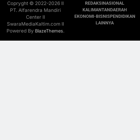
Copryght © 2022-2026 II
REDAKSI
NASIONAL
PT. Alfarendra Mandiri
KALIMANTAN
DAERAH
EKONOMI-BISNIS
PENDIDIKAN
Center II
LAINNYA
SwaraMediaKaltim.com II
Powered By
.
BlazeThemes