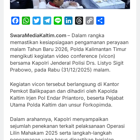
Facebook
WhatsApp
Twitter
Telegram
Line
LinkedIn
Threads
Copy
Share
Link
SwaraMediaKaltim.com
– Dalam rangka
memastikan kesiapsiagaan pengamanan perayaan
malam Tahun Baru 2026, Polda Kalimantan Timur
mengikuti kegiatan video conference (vicon)
bersama Kapolri Jenderal Polisi Drs. Listyo Sigit
Prabowo, pada Rabu (31/12/2025) malam.
Kegiatan vicon tersebut berlangsung di Kantor
Pemkot Balikpapan dan dihadiri oleh Kapolda
Kaltim Irjen Pol Endar Priantoro, beserta Pejabat
Utama Polda Kaltim dan unsur Forkopimda.
Dalam arahannya, Kapolri menyampaikan
sejumlah penekanan terkait pelaksanaan Operasi
Lilin Mahakam 2025 serta langkah-langkah
pengamanan yang harus dipastikan berjalan