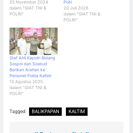
25 November 2024
Polri
dalam "GIAT TNI &
20 Juli 2026
POLRI"
dalam "GIAT TNI &
POLRI"
Staf Ahli Kapolri Bidang
Sospol dan Sosbud
Berikan Arahan ke
Personel Polda Kaltim
13 Agustus 2025
dalam "GIAT TNI &
POLRI"
Tagged:
BALIKPAPAN
KALTIM