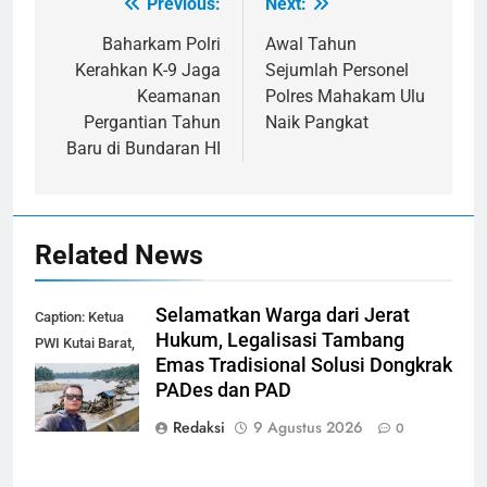
Previous:
Next:
Navigasi
pos
Baharkam Polri
Awal Tahun
Kerahkan K-9 Jaga
Sejumlah Personel
Keamanan
Polres Mahakam Ulu
Pergantian Tahun
Naik Pangkat
Baru di Bundaran HI
Related News
Selamatkan Warga dari Jerat
Caption: Ketua
Hukum, Legalisasi Tambang
PWI Kutai Barat,
Emas Tradisional Solusi Dongkrak
Alfian Nur (dok-
PADes dan PAD
smk)
Redaksi
9 Agustus 2026
0