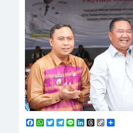
Facebook
WhatsApp
Twitter
Telegram
Line
LinkedIn
Threads
Copy
Share
Link