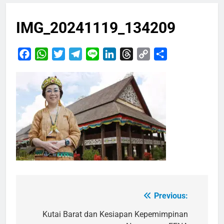
IMG_20241119_134209
Facebook
WhatsApp
Twitter
Telegram
Line
LinkedIn
Threads
Copy
Share
Link
Previous:
Navigasi
pos
Kutai Barat dan Kesiapan Kepemimpinan