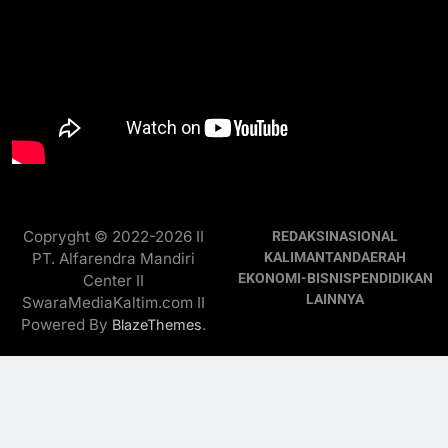
Copryght © 2022-2026 II
REDAKSI
NASIONAL
PT. Alfarendra Mandiri
KALIMANTAN
DAERAH
EKONOMI-BISNIS
PENDIDIKAN
Center II
LAINNYA
SwaraMediaKaltim.com II
Powered By
.
BlazeThemes