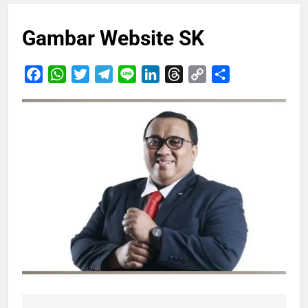
Gambar Website SK
Facebook
WhatsApp
Twitter
Telegram
Line
LinkedIn
Threads
Copy
Share
Link