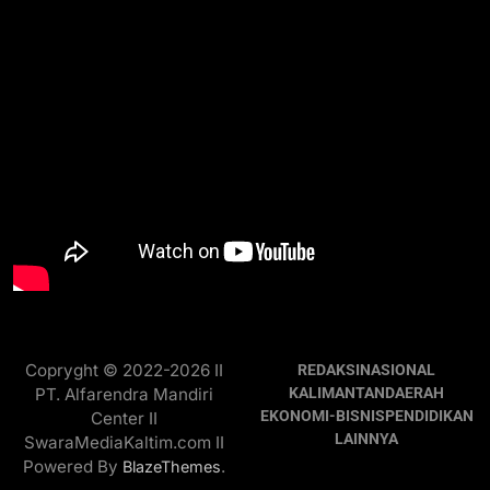
Copryght © 2022-2026 II
REDAKSI
NASIONAL
PT. Alfarendra Mandiri
KALIMANTAN
DAERAH
EKONOMI-BISNIS
PENDIDIKAN
Center II
LAINNYA
SwaraMediaKaltim.com II
Powered By
.
BlazeThemes