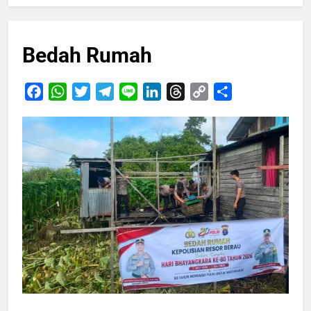
Bedah Rumah
Facebook
WhatsApp
Twitter
Telegram
Line
LinkedIn
Threads
Copy
Share
Link