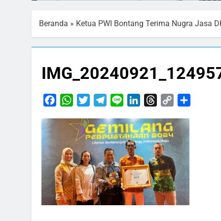
Beranda
»
Ketua PWI Bontang Terima Nugra Jasa Dh
IMG_20240921_12495
Facebook
WhatsApp
Twitter
Telegram
Line
LinkedIn
Threads
Copy
Share
Link