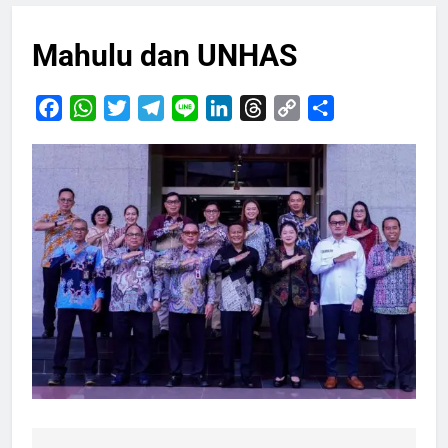
Mahulu dan UNHAS
Facebook
WhatsApp
Twitter
Telegram
Line
LinkedIn
Threads
Copy
Share
Link