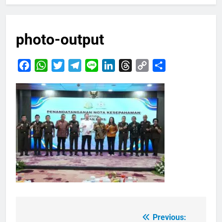
photo-output
Facebook
WhatsApp
Twitter
Telegram
Line
LinkedIn
Threads
Copy
Share
Link
Previous:
Navigasi