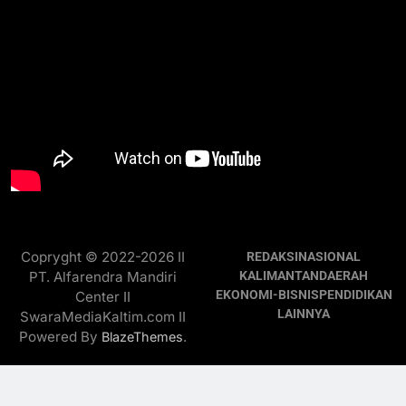
Copryght © 2022-2026 II
REDAKSI
NASIONAL
PT. Alfarendra Mandiri
KALIMANTAN
DAERAH
EKONOMI-BISNIS
PENDIDIKAN
Center II
LAINNYA
SwaraMediaKaltim.com II
Powered By
.
BlazeThemes