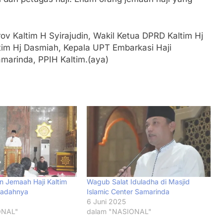
ov Kaltim H Syirajudin, Wakil Ketua DPRD Kaltim Hj
ltim Hj Dasmiah, Kepala UPT Embarkasi Haji
marinda, PPIH Kaltim.(aya)
 Jemaah Haji Kaltim
Wagub Salat Iduladha di Masjid
badahnya
Islamic Center Samarinda
6 Juni 2025
ONAL"
dalam "NASIONAL"