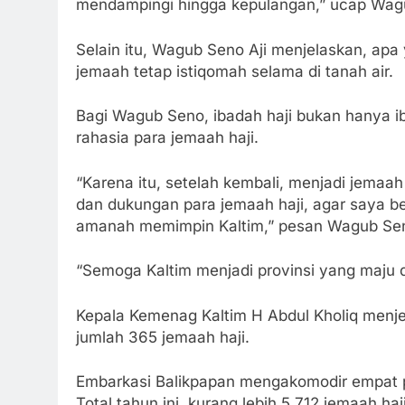
mendampingi hingga kepulangan,” ucap Wa
Selain itu, Wagub Seno Aji menjelaskan, apa
jemaah tetap istiqomah selama di tanah air.
Bagi Wagub Seno, ibadah haji bukan hanya iba
rahasia para jemaah haji.
“Karena itu, setelah kembali, menjadi jemaah
dan dukungan para jemaah haji, agar saya 
amanah memimpin Kaltim,” pesan Wagub Se
“Semoga Kaltim menjadi provinsi yang maju 
Kepala Kemenag Kaltim H Abdul Kholiq menje
jumlah 365 jemaah haji.
Embarkasi Balikpapan mengakomodir empat pro
Total tahun ini, kurang lebih 5.712 jemaah ha