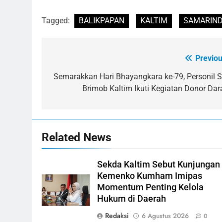
Tagged:
BALIKPAPAN
KALTIM
SAMARIN
Previou
Navigasi
pos
Semarakkan Hari Bhayangkara ke-79, Personil S
Brimob Kaltim Ikuti Kegiatan Donor Dar
Related News
Sekda Kaltim Sebut Kunjungan
Kemenko Kumham Imipas
Momentum Penting Kelola
Hukum di Daerah
Redaksi
6 Agustus 2026
0