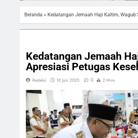
Beranda
»
Kedatangan Jemaah Haji Kaltim, Wagub S
NASIONAL
PELAYANAN PUBLIK
Kedatangan Jemaah Haj
Apresiasi Petugas Kese
0
Redaksi
18 Juni 2025
2 Mins