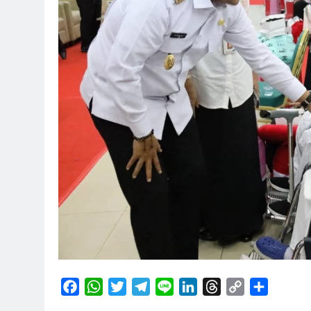
Facebook
WhatsApp
Twitter
Telegram
Line
LinkedIn
Threads
Copy
Share
Link