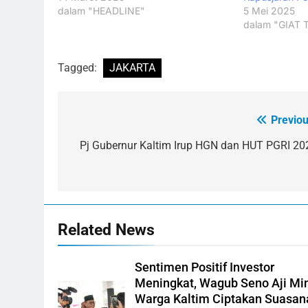
dalam "HEADLINE"
5 Mei 2025
dalam "GIAT 
Tagged:
JAKARTA
Previou
Navigasi
pos
Pj Gubernur Kaltim Irup HGN dan HUT PGRI 20
Related News
Sentimen Positif Investor
Meningkat, Wagub Seno Aji Mi
Warga Kaltim Ciptakan Suasan