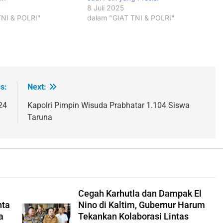
8 Juli 2025
TNI & POLRI"
dalam "GIAT TNI & POLRI"
s:
Next:
24
Kapolri Pimpin Wisuda Prabhatar 1.104 Siswa
Taruna
Cegah Karhutla dan Dampak El
nta
Nino di Kaltim, Gubernur Harum
a
Tekankan Kolaborasi Lintas