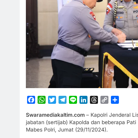
Facebook
WhatsApp
Twitter
Telegram
Line
LinkedIn
Threads
Copy
Share
Link
Swaramediakaltim.com
– Kapolri Jenderal L
jabatan (sertijab) Kapolda dan beberapa Pat
Mabes Polri, Jumat (29/11/2024).