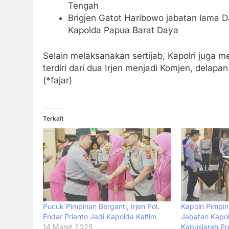
Tengah
Brigjen Gatot Haribowo jabatan lama Da
Kapolda Papua Barat Daya
Selain melaksanakan sertijab, Kapolri juga 
terdiri dari dua Irjen menjadi Komjen, delapa
(*fajar)
Terkait
Pucuk Pimpinan Berganti, Irjen Pol.
Kapolri Pimpi
Endar Prianto Jadi Kapolda Kaltim
Jabatan Kapo
14 Maret 2025
Kapusjarah Pol