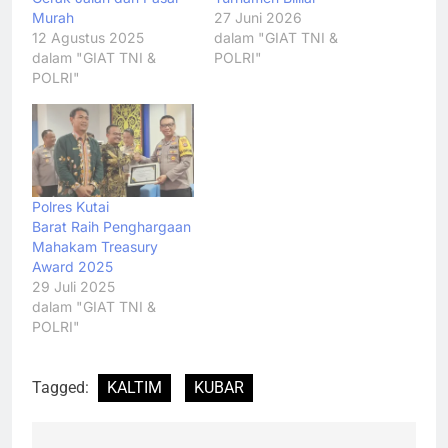
Murah
27 Juni 2026
12 Agustus 2025
dalam "GIAT TNI &
dalam "GIAT TNI &
POLRI"
POLRI"
Polres Kutai
Barat Raih Penghargaan
Mahakam Treasury
Award 2025
29 Juli 2025
dalam "GIAT TNI &
POLRI"
Tagged:
KALTIM
KUBAR