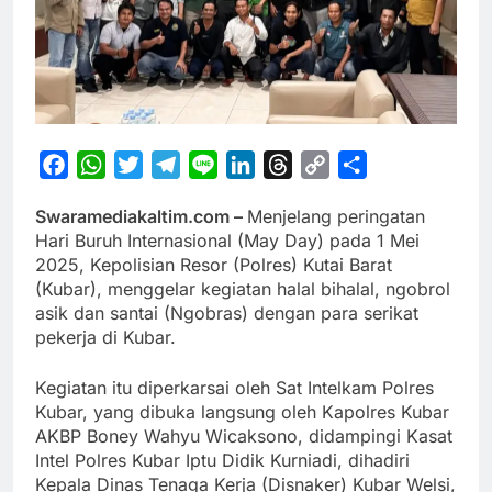
Facebook
WhatsApp
Twitter
Telegram
Line
LinkedIn
Threads
Copy
Share
Link
Swaramediakaltim.com –
Menjelang peringatan
Hari Buruh Internasional (May Day) pada 1 Mei
2025, Kepolisian Resor (Polres) Kutai Barat
(Kubar), menggelar kegiatan halal bihalal, ngobrol
asik dan santai (Ngobras) dengan para serikat
pekerja di Kubar.
Kegiatan itu diperkarsai oleh Sat Intelkam Polres
Kubar, yang dibuka langsung oleh Kapolres Kubar
AKBP Boney Wahyu Wicaksono, didampingi Kasat
Intel Polres Kubar Iptu Didik Kurniadi, dihadiri
Kepala Dinas Tenaga Kerja (Disnaker) Kubar Welsi,