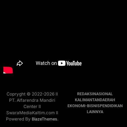
Copryght © 2022-2026 II
REDAKSI
NASIONAL
PT. Alfarendra Mandiri
KALIMANTAN
DAERAH
EKONOMI-BISNIS
PENDIDIKAN
Center II
LAINNYA
SwaraMediaKaltim.com II
Powered By
.
BlazeThemes