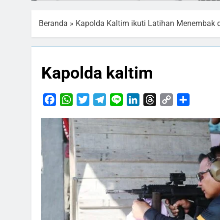
Beranda
»
Kapolda Kaltim ikuti Latihan Menembak 
Kapolda kaltim
Facebook
WhatsApp
Twitter
Telegram
Line
LinkedIn
Threads
Copy
Share
Link