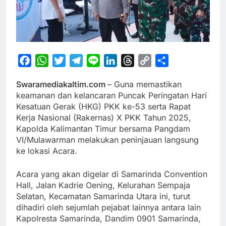
Facebook
WhatsApp
Twitter
Telegram
Line
LinkedIn
Threads
Copy
Share
Link
S
waramediakaltim.com
– Guna memastikan
keamanan dan kelancaran Puncak Peringatan Hari
Kesatuan Gerak (HKG) PKK ke-53 serta Rapat
Kerja Nasional (Rakernas) X PKK Tahun 2025,
Kapolda Kalimantan Timur bersama Pangdam
VI/Mulawarman melakukan peninjauan langsung
ke lokasi Acara.
Acara yang akan digelar di Samarinda Convention
Hall, Jalan Kadrie Oening, Kelurahan Sempaja
Selatan, Kecamatan Samarinda Utara ini, turut
dihadiri oleh sejumlah pejabat lainnya antara lain
Kapolresta Samarinda, Dandim 0901 Samarinda,