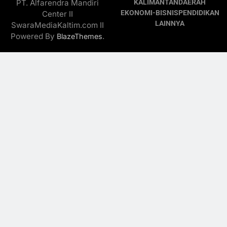
PT. Alfarendra Mandiri
KALIMANTAN
DAERAH
EKONOMI-BISNIS
PENDIDIKAN
Center II
LAINNYA
SwaraMediaKaltim.com II
Powered By
.
BlazeThemes