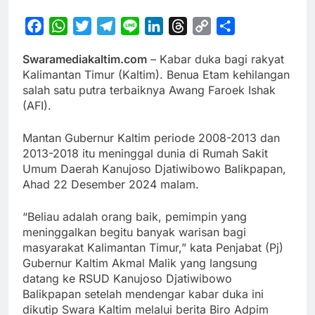
Facebook
WhatsApp
Twitter
Telegram
Line
LinkedIn
Threads
Copy
Share
Link
Swaramediakaltim.com
– Kabar duka bagi rakyat
Kalimantan Timur (Kaltim). Benua Etam kehilangan
salah satu putra terbaiknya Awang Faroek Ishak
(AFI).
Mantan Gubernur Kaltim periode 2008-2013 dan
2013-2018 itu meninggal dunia di Rumah Sakit
Umum Daerah Kanujoso Djatiwibowo Balikpapan,
Ahad 22 Desember 2024 malam.
“Beliau adalah orang baik, pemimpin yang
meninggalkan begitu banyak warisan bagi
masyarakat Kalimantan Timur,” kata Penjabat (Pj)
Gubernur Kaltim Akmal Malik yang langsung
datang ke RSUD Kanujoso Djatiwibowo
Balikpapan setelah mendengar kabar duka ini
dikutip Swara Kaltim melalui berita Biro Adpim