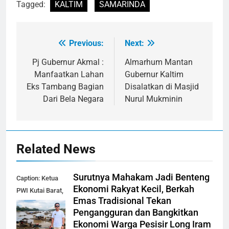
Tagged:
KALTIM
SAMARINDA
Previous:
Next:
Navigasi
pos
Pj Gubernur Akmal :
Almarhum Mantan
Manfaatkan Lahan
Gubernur Kaltim
Eks Tambang Bagian
Disalatkan di Masjid
Dari Bela Negara
Nurul Mukminin
Related News
Surutnya Mahakam Jadi Benteng
Caption: Ketua
Ekonomi Rakyat Kecil, Berkah
PWI Kutai Barat,
Emas Tradisional Tekan
Alfian Nur (dok-
Pengangguran dan Bangkitkan
smk)
Ekonomi Warga Pesisir Long Iram