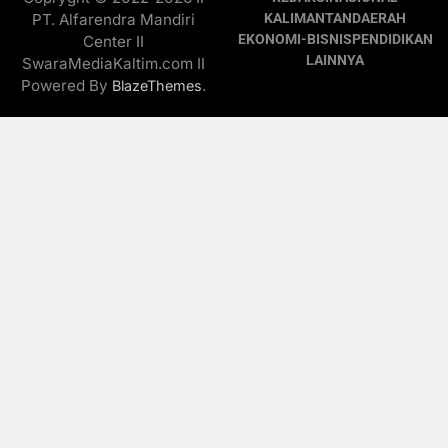
PT. Alfarendra Mandiri
KALIMANTAN
DAERAH
EKONOMI-BISNIS
PENDIDIKAN
Center II
LAINNYA
SwaraMediaKaltim.com II
Powered By
.
BlazeThemes