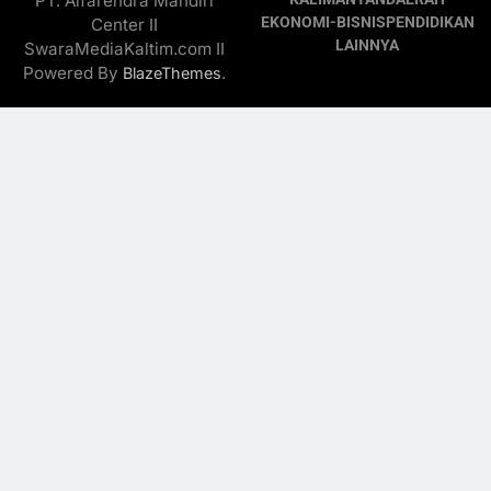
PT. Alfarendra Mandiri
EKONOMI-BISNIS
PENDIDIKAN
Center II
LAINNYA
SwaraMediaKaltim.com II
Powered By
.
BlazeThemes