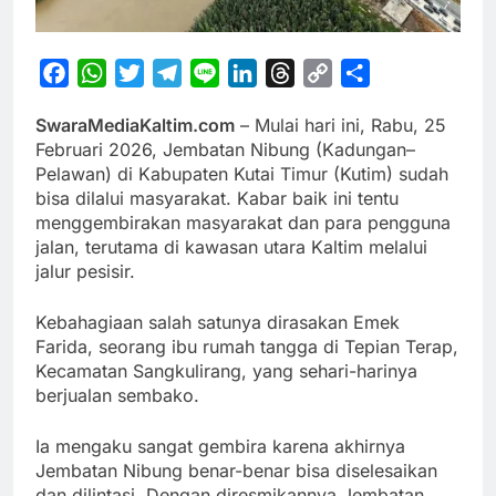
Facebook
WhatsApp
Twitter
Telegram
Line
LinkedIn
Threads
Copy
Share
Link
SwaraMediaKaltim.com
– Mulai hari ini, Rabu, 25
Februari 2026, Jembatan Nibung (Kadungan–
Pelawan) di Kabupaten Kutai Timur (Kutim) sudah
bisa dilalui masyarakat. Kabar baik ini tentu
menggembirakan masyarakat dan para pengguna
jalan, terutama di kawasan utara Kaltim melalui
jalur pesisir.
Kebahagiaan salah satunya dirasakan Emek
Farida, seorang ibu rumah tangga di Tepian Terap,
Kecamatan Sangkulirang, yang sehari-harinya
berjualan sembako.
Ia mengaku sangat gembira karena akhirnya
Jembatan Nibung benar-benar bisa diselesaikan
dan dilintasi. Dengan diresmikannya Jembatan