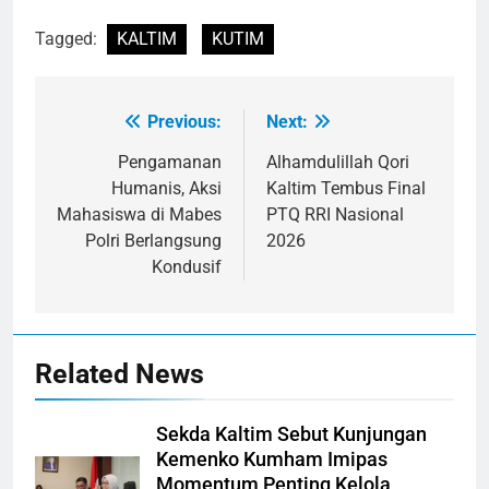
Tagged:
KALTIM
KUTIM
Previous:
Next:
Navigasi
pos
Pengamanan
Alhamdulillah Qori
Humanis, Aksi
Kaltim Tembus Final
Mahasiswa di Mabes
PTQ RRI Nasional
Polri Berlangsung
2026
Kondusif
Related News
Sekda Kaltim Sebut Kunjungan
Kemenko Kumham Imipas
Momentum Penting Kelola