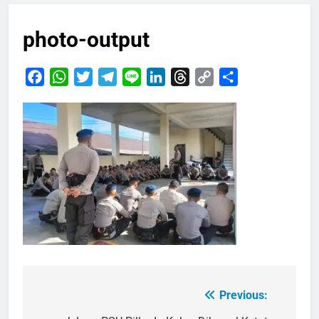
photo-output
Facebook
WhatsApp
Twitter
Telegram
Line
LinkedIn
Threads
Copy
Share
Link
Previous:
Navigasi