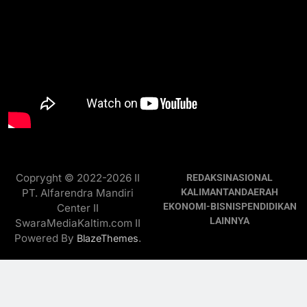
Copryght © 2022-2026 II
REDAKSI
NASIONAL
PT. Alfarendra Mandiri
KALIMANTAN
DAERAH
EKONOMI-BISNIS
PENDIDIKAN
Center II
LAINNYA
SwaraMediaKaltim.com II
Powered By
.
BlazeThemes