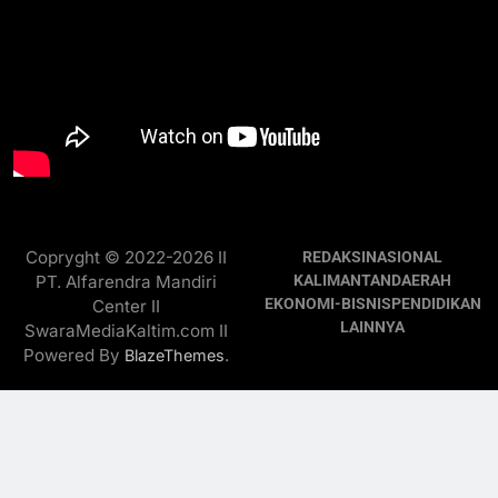
Copryght © 2022-2026 II
REDAKSI
NASIONAL
PT. Alfarendra Mandiri
KALIMANTAN
DAERAH
EKONOMI-BISNIS
PENDIDIKAN
Center II
LAINNYA
SwaraMediaKaltim.com II
Powered By
.
BlazeThemes