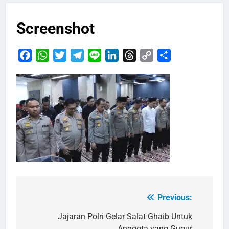
Screenshot
Facebook
WhatsApp
Twitter
Telegram
Line
LinkedIn
Threads
Copy
Share
Link
Previous:
Navigasi
pos
Jajaran Polri Gelar Salat Ghaib Untuk
Anggota yang Gugur