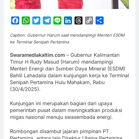
Facebook
WhatsApp
Twitter
Telegram
Line
LinkedIn
Threads
Copy
Share
Link
Caption: Gubernur Harum saat mendampingi Menteri ESDM
ke Terminal Senipah Pertamina
Swaramediakaltim.com
– Gubernur Kalimantan
Timur H Rudy Masud (Harum) mendampingi
Menteri Energi dan Sumber Daya Mineral (ESDM)
Bahlil Lahadalia dalam kunjungan kerja ke Terminal
Senipah Pertamina Hulu Mahakam, Rabu
(30/4/2025).
Kunjungan ini merupakan bagian dari upaya
pemerintah pusat dalam meningkatkan produksi
migas nasional menuju swasembada energi.
Rombongan disambut jajaran pimpinan PT
Pertamina, antara lain Direktur Utama Pertamina