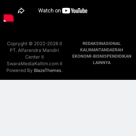
Copryght © 2022-2026 II
REDAKSI
NASIONAL
PT. Alfarendra Mandiri
KALIMANTAN
DAERAH
EKONOMI-BISNIS
PENDIDIKAN
Center II
LAINNYA
SwaraMediaKaltim.com II
Powered By
.
BlazeThemes