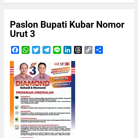
Paslon Bupati Kubar Nomor
Urut 3
Facebook
WhatsApp
Twitter
Telegram
Line
LinkedIn
Threads
Copy
Share
Link