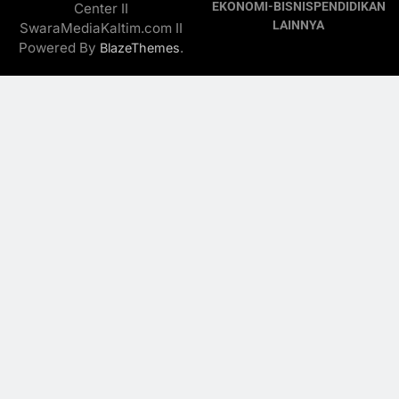
EKONOMI-BISNIS
PENDIDIKAN
Center II
LAINNYA
SwaraMediaKaltim.com II
Powered By
.
BlazeThemes