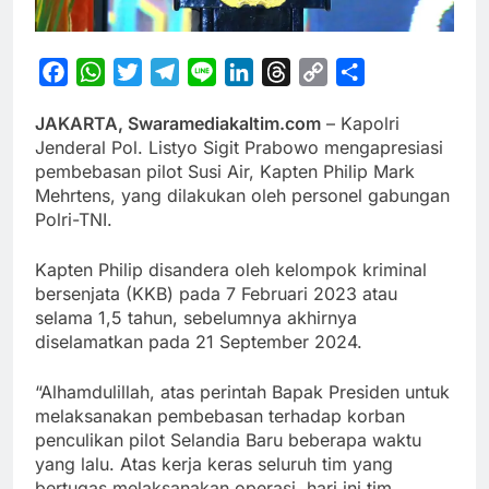
Facebook
WhatsApp
Twitter
Telegram
Line
LinkedIn
Threads
Copy
Share
Link
JAKARTA, Swaramediakaltim.com
– Kapolri
Jenderal Pol. Listyo Sigit Prabowo mengapresiasi
pembebasan pilot Susi Air, Kapten Philip Mark
Mehrtens, yang dilakukan oleh personel gabungan
Polri-TNI.
Kapten Philip disandera oleh kelompok kriminal
bersenjata (KKB) pada 7 Februari 2023 atau
selama 1,5 tahun, sebelumnya akhirnya
diselamatkan pada 21 September 2024.
“Alhamdulillah, atas perintah Bapak Presiden untuk
melaksanakan pembebasan terhadap korban
penculikan pilot Selandia Baru beberapa waktu
yang lalu. Atas kerja keras seluruh tim yang
bertugas melaksanakan operasi, hari ini tim