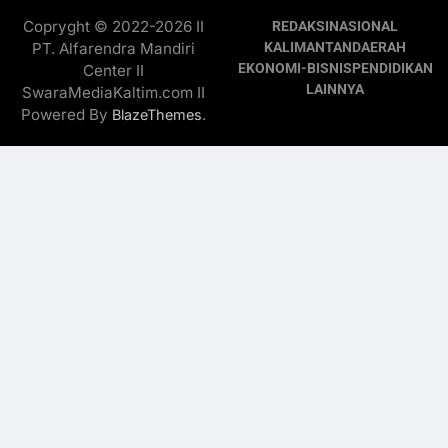
Copryght © 2022-2026 II
REDAKSI
NASIONAL
PT. Alfarendra Mandiri
KALIMANTAN
DAERAH
EKONOMI-BISNIS
PENDIDIKAN
Center II
LAINNYA
SwaraMediaKaltim.com II
Powered By
.
BlazeThemes