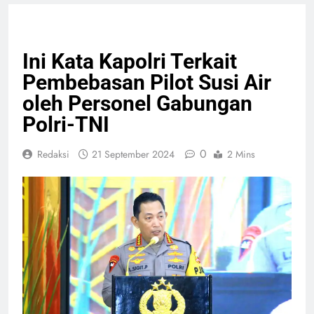
HEADLINE
NASIONAL
PERISTIWA
Ini Kata Kapolri Terkait
Pembebasan Pilot Susi Air
oleh Personel Gabungan
Polri-TNI
0
Redaksi
21 September 2024
2 Mins