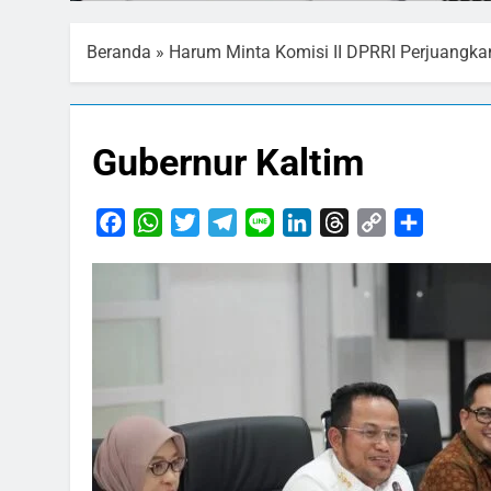
Beranda
»
Harum Minta Komisi II DPRRI Perjuang
Gubernur Kaltim
Facebook
WhatsApp
Twitter
Telegram
Line
LinkedIn
Threads
Copy
Share
Link