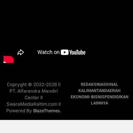
Copryght © 2022-2026 II
REDAKSI
NASIONAL
PT. Alfarendra Mandiri
KALIMANTAN
DAERAH
EKONOMI-BISNIS
PENDIDIKAN
Center II
LAINNYA
SwaraMediaKaltim.com II
Powered By
.
BlazeThemes