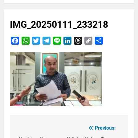
IMG_20250111_233218
Facebook
WhatsApp
Twitter
Telegram
Line
LinkedIn
Threads
Copy
Share
Link
Previous:
Navigasi