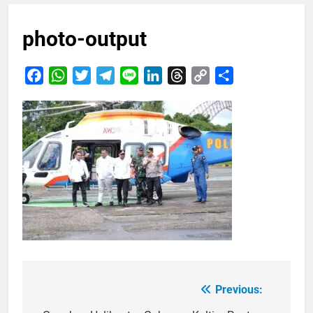
photo-output
Facebook
WhatsApp
Twitter
Telegram
Line
LinkedIn
Threads
Copy
Share
Link
Previous:
Navigasi