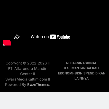
Copryght © 2022-2026 II
REDAKSI
NASIONAL
PT. Alfarendra Mandiri
KALIMANTAN
DAERAH
EKONOMI-BISNIS
PENDIDIKAN
Center II
LAINNYA
SwaraMediaKaltim.com II
Powered By
.
BlazeThemes