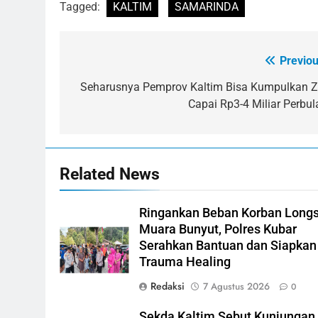
Tagged:
KALTIM
SAMARINDA
Previou
Navigasi
pos
Seharusnya Pemprov Kaltim Bisa Kumpulkan Z
Capai Rp3-4 Miliar Perbul
Related News
Ringankan Beban Korban Long
Muara Bunyut, Polres Kubar
Serahkan Bantuan dan Siapkan
Trauma Healing
Redaksi
7 Agustus 2026
0
Sekda Kaltim Sebut Kunjungan