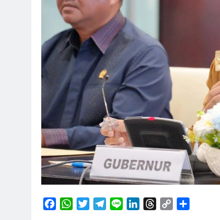
Facebook
WhatsApp
Twitter
Telegram
Line
LinkedIn
Threads
Copy
Share
Link