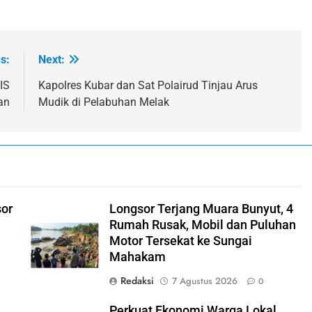
s:
Next:
IS
Kapolres Kubar dan Sat Polairud Tinjau Arus
an
Mudik di Pelabuhan Melak
sor
Longsor Terjang Muara Bunyut, 4
Rumah Rusak, Mobil dan Puluhan
Motor Tersekat ke Sungai
Mahakam
Redaksi
7 Agustus 2026
0
Perkuat Ekonomi Warga Lokal,