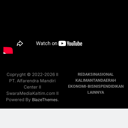
Copryght © 2022-2026 II
REDAKSI
NASIONAL
PT. Alfarendra Mandiri
KALIMANTAN
DAERAH
EKONOMI-BISNIS
PENDIDIKAN
Center II
LAINNYA
SwaraMediaKaltim.com II
Powered By
.
BlazeThemes