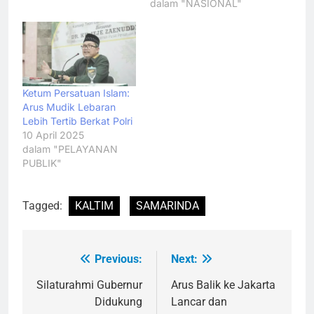
dalam "NASIONAL"
Ketum Persatuan Islam:
Arus Mudik Lebaran
Lebih Tertib Berkat Polri
10 April 2025
dalam "PELAYANAN
PUBLIK"
Tagged:
KALTIM
SAMARINDA
Previous:
Next:
Navigasi
pos
Silaturahmi Gubernur
Arus Balik ke Jakarta
Didukung
Lancar dan