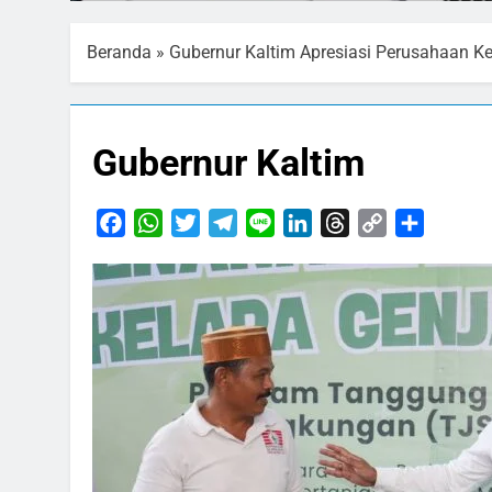
Beranda
»
Gubernur Kaltim Apresiasi Perusahaan 
Gubernur Kaltim
Facebook
WhatsApp
Twitter
Telegram
Line
LinkedIn
Threads
Copy
Share
Link