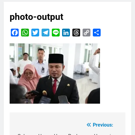
photo-output
Facebook
WhatsApp
Twitter
Telegram
Line
LinkedIn
Threads
Copy
Share
Link
Previous:
Navigasi