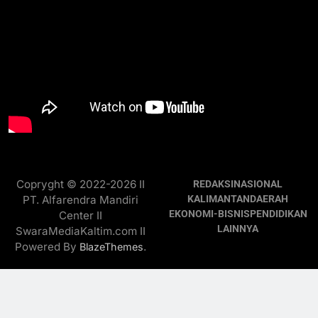
Copryght © 2022-2026 II
REDAKSI
NASIONAL
PT. Alfarendra Mandiri
KALIMANTAN
DAERAH
EKONOMI-BISNIS
PENDIDIKAN
Center II
LAINNYA
SwaraMediaKaltim.com II
Powered By
.
BlazeThemes