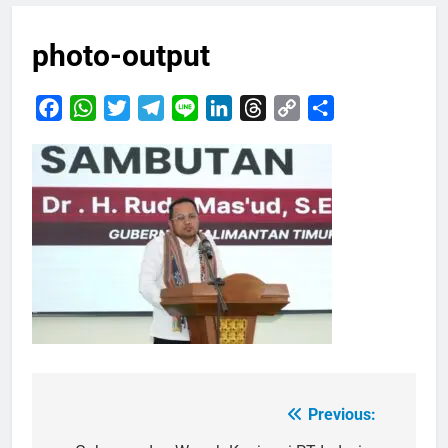
photo-output
Facebook
WhatsApp
Twitter
Telegram
Line
LinkedIn
Threads
Copy
Share
Link
Previous:
Navigasi