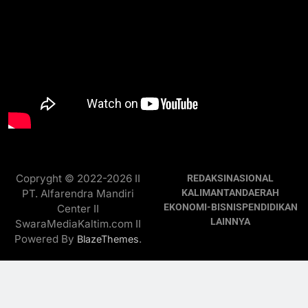
Copryght © 2022-2026 II
REDAKSI
NASIONAL
PT. Alfarendra Mandiri
KALIMANTAN
DAERAH
EKONOMI-BISNIS
PENDIDIKAN
Center II
LAINNYA
SwaraMediaKaltim.com II
Powered By
.
BlazeThemes