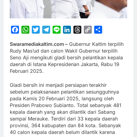
Facebook
WhatsApp
Twitter
Telegram
Line
LinkedIn
Threads
Copy
Share
Link
Swaramediakaltim.com –
Gubernur Kaltim terpilih
Rudy Mas’ud dan calon Wakil Gubernur terpilih
Seno Aji mengikuti gladi bersih pelantikan kepala
daerah di Istana Kepresidenan Jakarta, Rabu 19
Februari 2025.
Gladi bersih ini menjadi persiapan terakhir
sebelum pelaksanaan pelantikan sesungguhnya
pada Kamis 20 Februari 2025, langsung oleh
Presiden Prabowo Subianto. Total sebanyak 481
kepala daerah yang akan dilantik dari Sabang
sampai Merauke. Terdiri dari 33 kepala daerah
provinsi, 364 kabupaten dan 84 kota. Sebanyak
40 calon kepala daerah belum dilantik karena