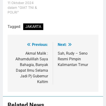
11 Oktober 2024
dalam "GIAT TNI &
POLRI"
Tagged:
JAKARTA
Previous:
Next:
Navigasi
pos
Akmal Malik :
Sah, Rudy – Seno
Alhamdulillah Saya
Resmi Pimpin
Bahagia, Banyak
Kalimantan Timur
Dapat Ilmu Selama
Jadi Pj Gubernur
Kaltim
Related News