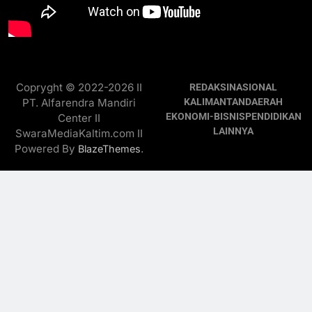
Copryght © 2022-2026 II
REDAKSI
NASIONAL
PT. Alfarendra Mandiri
KALIMANTAN
DAERAH
EKONOMI-BISNIS
PENDIDIKAN
Center II
LAINNYA
SwaraMediaKaltim.com II
Powered By
.
BlazeThemes