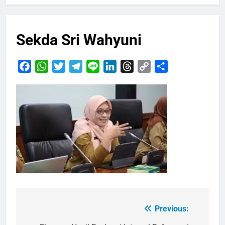
Sekda Sri Wahyuni
Facebook
WhatsApp
Twitter
Telegram
Line
LinkedIn
Threads
Copy
Share
Link
Previous:
Navigasi