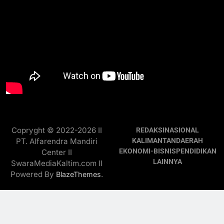
Copryght © 2022-2026 II
REDAKSI
NASIONAL
PT. Alfarendra Mandiri
KALIMANTAN
DAERAH
EKONOMI-BISNIS
PENDIDIKAN
Center II
LAINNYA
SwaraMediaKaltim.com II
Powered By
.
BlazeThemes