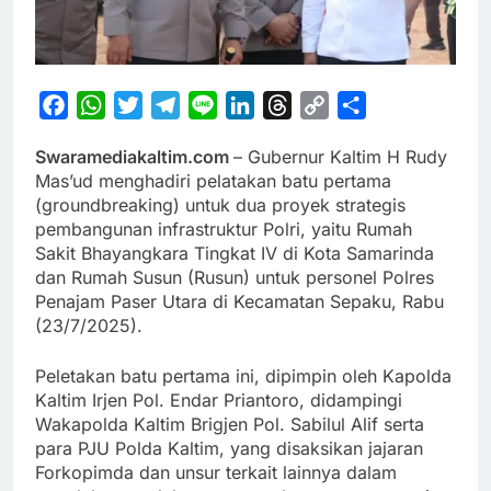
Facebook
WhatsApp
Twitter
Telegram
Line
LinkedIn
Threads
Copy
Share
Link
Swaramediakaltim.com
– Gubernur Kaltim H Rudy
Mas’ud menghadiri pelatakan batu pertama
(groundbreaking) untuk dua proyek strategis
pembangunan infrastruktur Polri, yaitu Rumah
Sakit Bhayangkara Tingkat IV di Kota Samarinda
dan Rumah Susun (Rusun) untuk personel Polres
Penajam Paser Utara di Kecamatan Sepaku, Rabu
(23/7/2025).
Peletakan batu pertama ini, dipimpin oleh Kapolda
Kaltim Irjen Pol. Endar Priantoro, didampingi
Wakapolda Kaltim Brigjen Pol. Sabilul Alif serta
para PJU Polda Kaltim, yang disaksikan jajaran
Forkopimda dan unsur terkait lainnya dalam