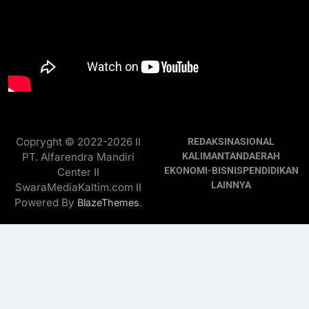
Copryght © 2022-2026 II
REDAKSI
NASIONAL
PT. Alfarendra Mandiri
KALIMANTAN
DAERAH
EKONOMI-BISNIS
PENDIDIKAN
Center II
LAINNYA
SwaraMediaKaltim.com II
Powered By
.
BlazeThemes