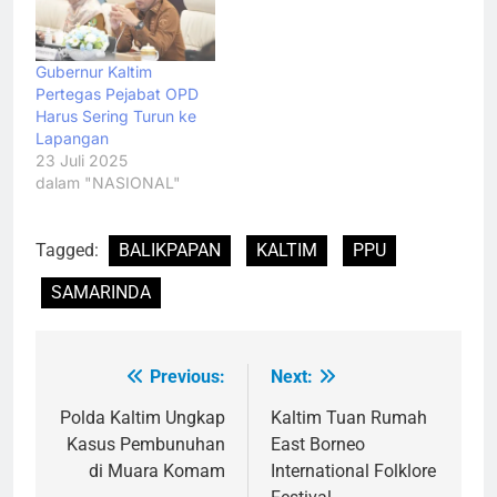
Gubernur Kaltim
Pertegas Pejabat OPD
Harus Sering Turun ke
Lapangan
23 Juli 2025
dalam "NASIONAL"
Tagged:
BALIKPAPAN
KALTIM
PPU
SAMARINDA
Previous:
Next:
Navigasi
pos
Polda Kaltim Ungkap
Kaltim Tuan Rumah
Kasus Pembunuhan
East Borneo
di Muara Komam
International Folklore