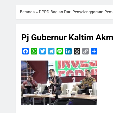
Beranda
»
DPRD Bagian Dari Penyelenggaraan Peme
Pj Gubernur Kaltim Akm
Facebook
WhatsApp
Twitter
Telegram
Line
LinkedIn
Threads
Copy
Share
Link