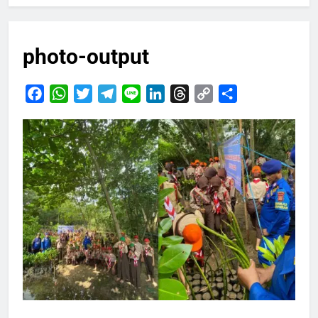
photo-output
Facebook
WhatsApp
Twitter
Telegram
Line
LinkedIn
Threads
Copy
Share
Link