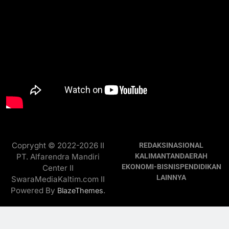
Copryght © 2022-2026 II
REDAKSI
NASIONAL
PT. Alfarendra Mandiri
KALIMANTAN
DAERAH
EKONOMI-BISNIS
PENDIDIKAN
Center II
LAINNYA
SwaraMediaKaltim.com II
Powered By
.
BlazeThemes