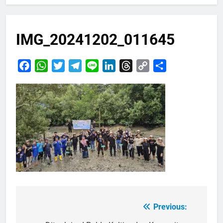
IMG_20241202_011645
Facebook
WhatsApp
Twitter
Telegram
Line
LinkedIn
Threads
Copy
Share
Link
Previous:
Navigasi