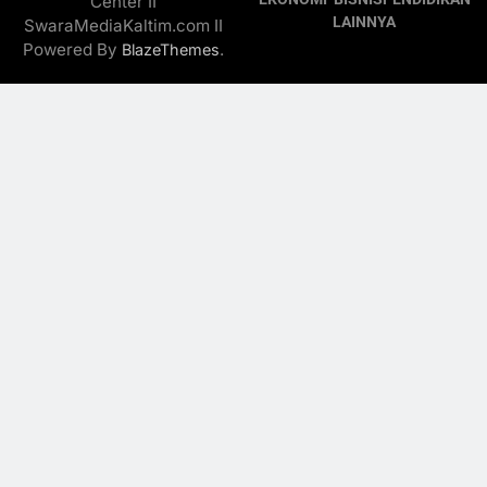
Center II
LAINNYA
SwaraMediaKaltim.com II
Powered By
.
BlazeThemes