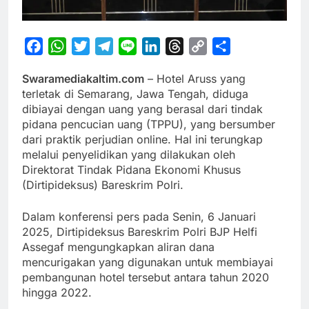
Facebook
WhatsApp
Twitter
Telegram
Line
LinkedIn
Threads
Copy
Share
Link
Swaramediakaltim.com
– Hotel Aruss yang
terletak di Semarang, Jawa Tengah, diduga
dibiayai dengan uang yang berasal dari tindak
pidana pencucian uang (TPPU), yang bersumber
dari praktik perjudian online. Hal ini terungkap
melalui penyelidikan yang dilakukan oleh
Direktorat Tindak Pidana Ekonomi Khusus
(Dirtipideksus) Bareskrim Polri.
Dalam konferensi pers pada Senin, 6 Januari
2025, Dirtipideksus Bareskrim Polri BJP Helfi
Assegaf mengungkapkan aliran dana
mencurigakan yang digunakan untuk membiayai
pembangunan hotel tersebut antara tahun 2020
hingga 2022.