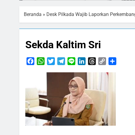
Beranda
»
Desk Pilkada Wajib Laporkan Perkemban
Sekda Kaltim Sri
Facebook
WhatsApp
Twitter
Telegram
Line
LinkedIn
Threads
Copy
Share
Link