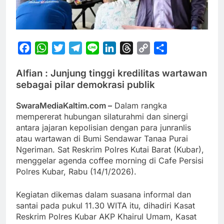
Facebook
WhatsApp
Twitter
Telegram
Line
LinkedIn
Threads
Copy
Share
Link
Alfian : Junjung tinggi kredilitas wartawan
sebagai pilar demokrasi publik
SwaraMediaKaltim.com –
Dalam rangka
mempererat hubungan silaturahmi dan sinergi
antara jajaran kepolisian dengan para junranlis
atau wartawan di Bumi Sendawar Tanaa Purai
Ngeriman. Sat Reskrim Polres Kutai Barat (Kubar),
menggelar agenda coffee morning di Cafe Persisi
Polres Kubar, Rabu (14/1/2026).
Kegiatan dikemas dalam suasana informal dan
santai pada pukul 11.30 WITA itu, dihadiri Kasat
Reskrim Polres Kubar AKP Khairul Umam, Kasat