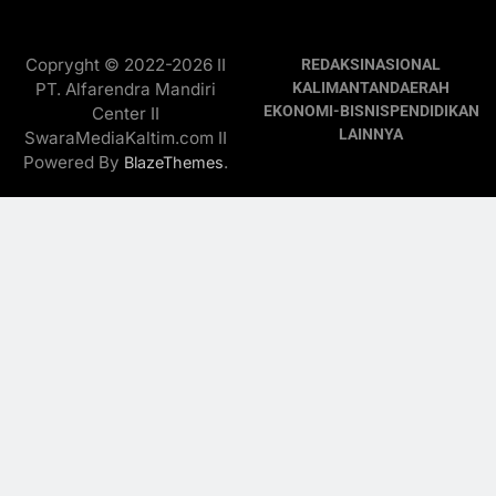
Copryght © 2022-2026 II
REDAKSI
NASIONAL
PT. Alfarendra Mandiri
KALIMANTAN
DAERAH
EKONOMI-BISNIS
PENDIDIKAN
Center II
LAINNYA
SwaraMediaKaltim.com II
Powered By
.
BlazeThemes