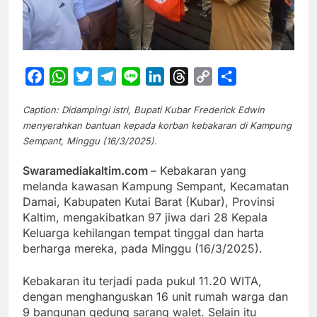
Facebook
WhatsApp
Twitter
Telegram
Line
LinkedIn
Threads
Copy
Share
Link
Caption: Didampingi istri, Bupati Kubar Frederick Edwin
menyerahkan bantuan kepada korban kebakaran di Kampung
Sempant, Minggu (16/3/2025).
Swaramediakaltim.com
– Kebakaran yang
melanda kawasan Kampung Sempant, Kecamatan
Damai, Kabupaten Kutai Barat (Kubar), Provinsi
Kaltim, mengakibatkan 97 jiwa dari 28 Kepala
Keluarga kehilangan tempat tinggal dan harta
berharga mereka, pada Minggu (16/3/2025).
Kebakaran itu terjadi pada pukul 11.20 WITA,
dengan menghanguskan 16 unit rumah warga dan
9 bangunan gedung sarang walet. Selain itu