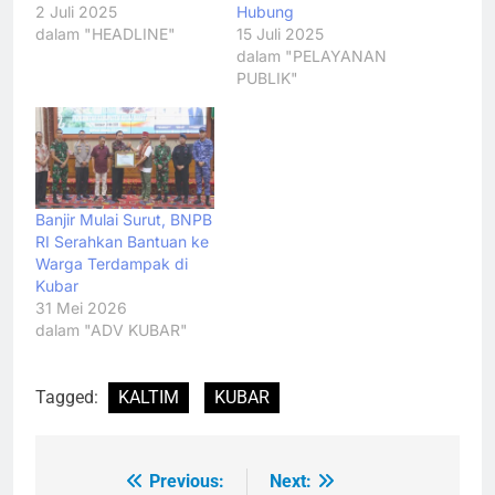
2 Juli 2025
Hubung
dalam "HEADLINE"
15 Juli 2025
dalam "PELAYANAN
PUBLIK"
Banjir Mulai Surut, BNPB
RI Serahkan Bantuan ke
Warga Terdampak di
Kubar
31 Mei 2026
dalam "ADV KUBAR"
Tagged:
KALTIM
KUBAR
Previous:
Next:
Navigasi