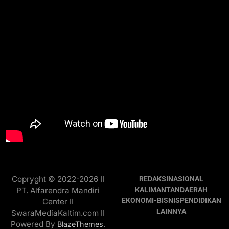
Copryght © 2022-2026 II
REDAKSI
NASIONAL
PT. Alfarendra Mandiri
KALIMANTAN
DAERAH
EKONOMI-BISNIS
PENDIDIKAN
Center II
LAINNYA
SwaraMediaKaltim.com II
Powered By
.
BlazeThemes