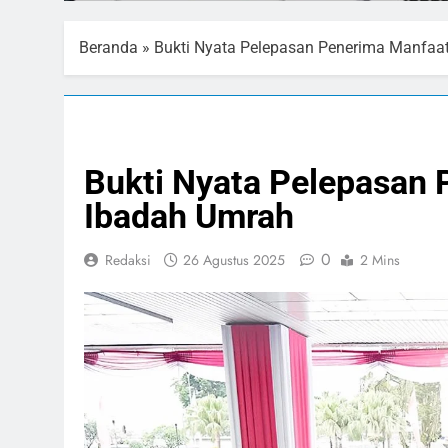
Beranda
»
Bukti Nyata Pelepasan Penerima Manfaat
PELAYANAN PUBLIK
RELIGI
Bukti Nyata Pelepasan 
Ibadah Umrah
0
Redaksi
26 Agustus 2025
2 Mins