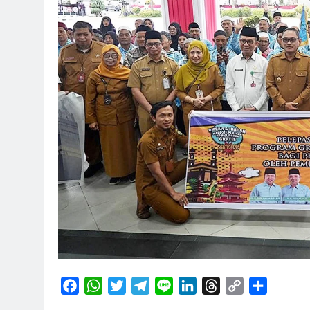
Facebook
WhatsApp
Twitter
Telegram
Line
LinkedIn
Threads
Copy
Share
Link