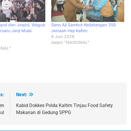
spol dan Jospol, Wagub
Seno Aji Sambut Kedatangan 359
satu Janji Mulai
Jemaah Haji Kaltim
9 Juni 2026
dalam "NASIONAL"
ONAL"
s:
Next:
en
Kabid Dokkes Polda Kaltim Tinjau Food Safety
ul
Makanan di Gedung SPPG