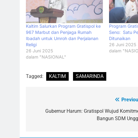
Kaltim Salurkan Program Gratispol ke
Program Grati
967 Marbut dan Penjaga Rumah
Seno: Satu Per
Ibadah untuk Umroh dan Perjalanan
Ditunaikan
Religi
26 Juni 2025
26 Juni 2025
dalam "NASI
dalam "NASIONAL"
Tagged:
KALTIM
SAMARINDA
Previou
Navigasi
pos
Gubernur Harum: Gratispol Wujud Komitm
Bangun SDM Ungg