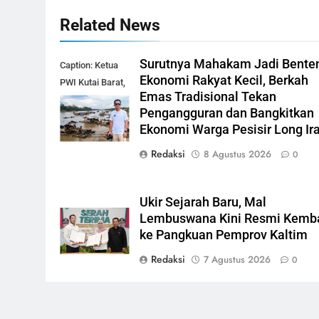
Related News
Surutnya Mahakam Jadi Bente
Caption: Ketua
Ekonomi Rakyat Kecil, Berkah
PWI Kutai Barat,
Emas Tradisional Tekan
Alfian Nur (dok-
Pengangguran dan Bangkitkan
smk)
Ekonomi Warga Pesisir Long I
Redaksi
8 Agustus 2026
0
Ukir Sejarah Baru, Mal
Lembuswana Kini Resmi Kemba
ke Pangkuan Pemprov Kaltim
Redaksi
7 Agustus 2026
0