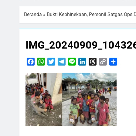
Beranda
»
Bukti Kebhinekaan, Personil Satgas Ops 
IMG_20240909_10432
Facebook
WhatsApp
Twitter
Telegram
Line
LinkedIn
Threads
Copy
Share
Link