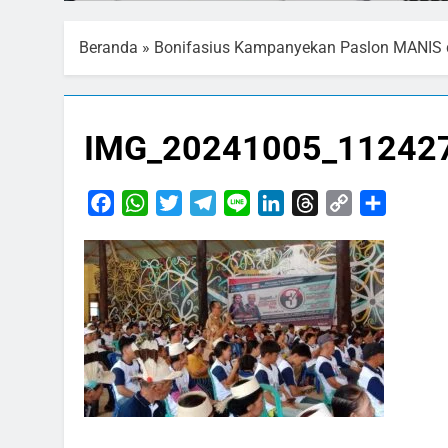
Beranda
»
Bonifasius Kampanyekan Paslon MANIS d
IMG_20241005_11242
Facebook
WhatsApp
Twitter
Telegram
Line
LinkedIn
Threads
Copy
Share
Link