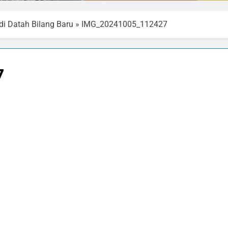
i Datah Bilang Baru
»
IMG_20241005_112427
7