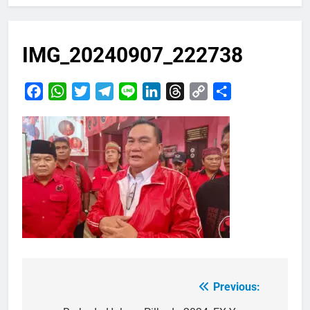
IMG_20240907_222738
Facebook
WhatsApp
Twitter
Telegram
Line
LinkedIn
Threads
Copy
Share
Link
Previous:
Navigasi