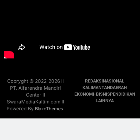
Copryght © 2022-2026 II
REDAKSI
NASIONAL
PT. Alfarendra Mandiri
KALIMANTAN
DAERAH
EKONOMI-BISNIS
PENDIDIKAN
Center II
LAINNYA
SwaraMediaKaltim.com II
Powered By
.
BlazeThemes