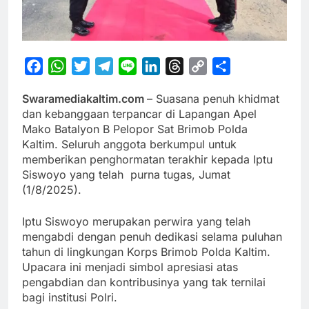
Facebook
WhatsApp
Twitter
Telegram
Line
LinkedIn
Threads
Copy
Share
Link
Swaramediakaltim.com
– Suasana penuh khidmat
dan kebanggaan terpancar di Lapangan Apel
Mako Batalyon B Pelopor Sat Brimob Polda
Kaltim. Seluruh anggota berkumpul untuk
memberikan penghormatan terakhir kepada Iptu
Siswoyo yang telah purna tugas, Jumat
(1/8/2025).
Iptu Siswoyo merupakan perwira yang telah
mengabdi dengan penuh dedikasi selama puluhan
tahun di lingkungan Korps Brimob Polda Kaltim.
Upacara ini menjadi simbol apresiasi atas
pengabdian dan kontribusinya yang tak ternilai
bagi institusi Polri.