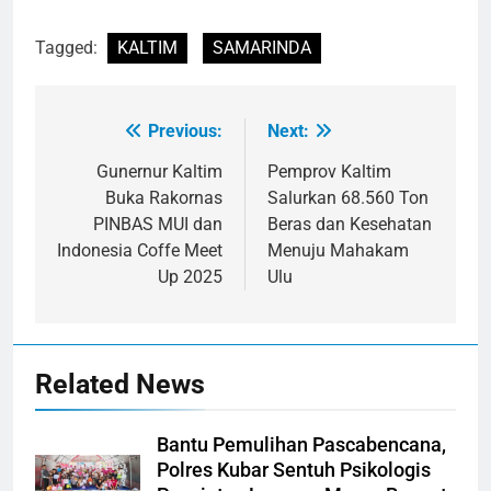
Tagged:
KALTIM
SAMARINDA
Previous:
Next:
Navigasi
pos
Gunernur Kaltim
Pemprov Kaltim
Buka Rakornas
Salurkan 68.560 Ton
PINBAS MUI dan
Beras dan Kesehatan
Indonesia Coffe Meet
Menuju Mahakam
Up 2025
Ulu
Related News
Bantu Pemulihan Pascabencana,
Polres Kubar Sentuh Psikologis