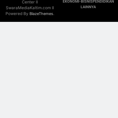
EKONOMI-BISNIS
PENDIDIKAN
Center II
LAINNYA
SwaraMediaKaltim.com II
Powered By
.
BlazeThemes