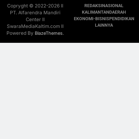
Copryght © 2022-2026 II
REDAKSI
NASIONAL
PT. Alfarendra Mandiri
KALIMANTAN
DAERAH
EKONOMI-BISNIS
PENDIDIKAN
Center II
LAINNYA
SwaraMediaKaltim.com II
Powered By
.
BlazeThemes