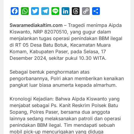
Facebook
WhatsApp
Twitter
Telegram
Line
LinkedIn
Threads
Copy
Share
Link
Swaramediakaltim.com
– Tragedi menimpa Aipda
Kiswanto, NRP 82070510, yang gugur dalam
menjalankan tugas operasi penindakan BBM ilegal
di RT 05 Desa Batu Botuk, Kecamatan Muara
Komam, Kabupaten Paser, pada Selasa, 17
Desember 2024, sekitar pukul 10.30 WITA.
Sebagai bentuk penghormatan atas
pengorbanannya, Polri akan memberikan kenaikan
pangkat luar biasa anumerta kepada almarhum.
Kronologi Kejadian: Bahwa Aipda Kiswanto yang
menjabat sebagai Ps. Kanit Reskrim Polsek Batu
Sopang, Polres Paser, bersama dua anggota
lainnya sedang melaksanakan patroli dan operasi
penindakan BBM ilegal. Tim mendapati sebuah
mobil pick-up mencurigakan yang diduga