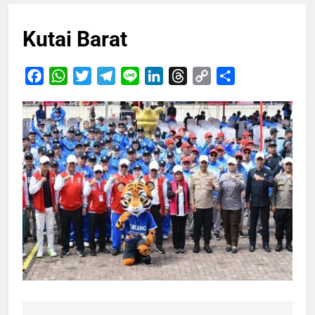
Kutai Barat
Facebook
WhatsApp
Twitter
Telegram
Line
LinkedIn
Threads
Copy
Share
Link