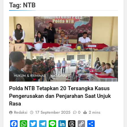
Tag:
NTB
HUKUM & KRIMINAL
NASIONAL
Polda NTB Tetapkan 20 Tersangka Kasus
Pengerusakan dan Penjarahan Saat Unjuk
Rasa
Redaksi
17 September 2025
0
2 mins
Facebook
WhatsApp
Twitter
Telegram
Line
LinkedIn
Threads
Copy
Share