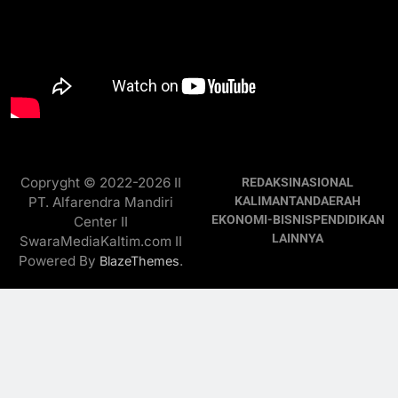
Copryght © 2022-2026 II
REDAKSI
NASIONAL
PT. Alfarendra Mandiri
KALIMANTAN
DAERAH
EKONOMI-BISNIS
PENDIDIKAN
Center II
LAINNYA
SwaraMediaKaltim.com II
Powered By
.
BlazeThemes